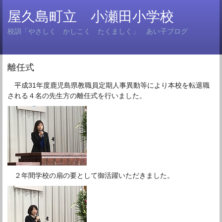
屋久島町立 小瀬田小学校
校訓「やさしく かしこく たくましく」 あい子ブログ
離任式
平成31年度鹿児島県教職員定期人事異動等により本校を転退職
される４名の先生方の離任式を行いました。
２年間学校の扇の要として御活躍いただきました。