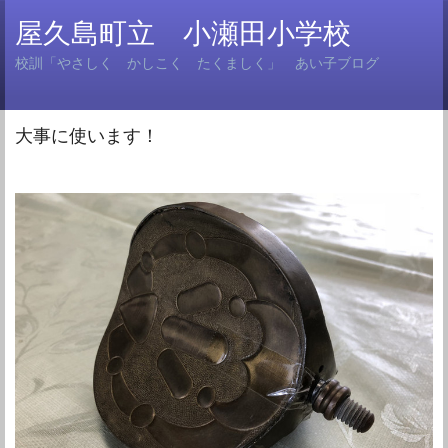
屋久島町立 小瀬田小学校
校訓「やさしく かしこく たくましく」 あい子ブログ
大事に使います！