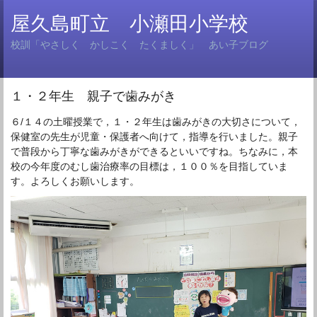
屋久島町立 小瀬田小学校
校訓「やさしく かしこく たくましく」 あい子ブログ
１・２年生 親子で歯みがき
６/１４の土曜授業で，１・２年生は歯みがきの大切さについて，
保健室の先生が児童・保護者へ向けて，指導を行いました。親子
で普段から丁寧な歯みがきができるといいですね。ちなみに，本
校の今年度のむし歯治療率の目標は，１００％を目指していま
す。よろしくお願いします。