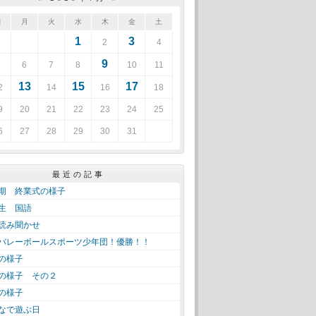
日
月
火
水
木
金
土
1
3
2
4
9
6
7
8
10
11
13
15
17
2
14
16
18
9
20
21
22
23
24
25
6
27
28
29
30
31
最近の記事
期 終業式の様子
生 国語
読み聞かせ
バレーボールスポーツ少年団！優勝！！
の様子
の様子 その２
の様子
なで遊ぶ日