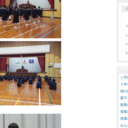
5
1
1
2
１学
２年
朝の
愛子
授業
授業
授業
みん