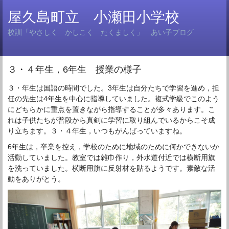
屋久島町立 小瀬田小学校
校訓「やさしく かしこく たくましく」 あい子ブログ
３・４年生，6年生 授業の様子
３・年生は国語の時間でした。3年生は自分たちで学習を進め，担
任の先生は4年生を中心に指導していました。複式学級でこのよう
にどちらかに重点を置きながら指導することが多々あります。こ
れは子供たちが普段から真剣に学習に取り組んでいるからこそ成
り立ちます。３・４年生，いつもがんばっていますね。
6年生は，卒業を控え，学校のために地域のために何かできないか
活動していました。教室では雑巾作り，外水道付近では横断用旗
を洗っていました。横断用旗に反射材を貼るようです。素敵な活
動をありがとう。