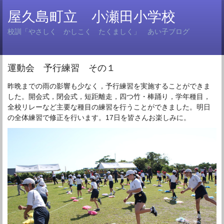
屋久島町立 小瀬田小学校
校訓「やさしく かしこく たくましく」 あい子ブログ
運動会 予行練習 その１
昨晩までの雨の影響も少なく，予行練習を実施することができま
した。開会式，閉会式，短距離走，四つ竹・棒踊り，学年種目，
全校リレーなど主要な種目の練習を行うことができました。明日
の全体練習で修正を行います。17日を皆さんお楽しみに。