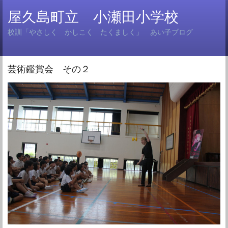
屋久島町立 小瀬田小学校
校訓「やさしく かしこく たくましく」 あい子ブログ
芸術鑑賞会 その２