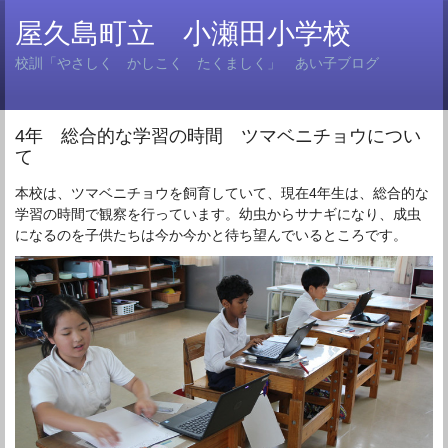
屋久島町立 小瀬田小学校
校訓「やさしく かしこく たくましく」 あい子ブログ
4年 総合的な学習の時間 ツマベニチョウについ
て
本校は、ツマベニチョウを飼育していて、現在4年生は、総合的な
学習の時間で観察を行っています。幼虫からサナギになり、成虫
になるのを子供たちは今か今かと待ち望んでいるところです。